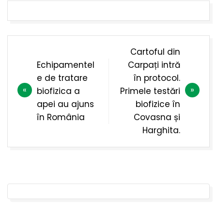
Navigare
Cartoful din
în
Echipamentel
Carpați intră
articole
e de tratare
în protocol.
biofizica a
Primele testări
apei au ajuns
biofizice în
în România
Covasna și
Harghita.