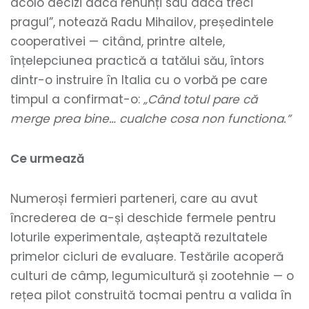
acolo decizi dacă renunți sau dacă treci
pragul”, notează Radu Mihailov, președintele
cooperativei — citând, printre altele,
înțelepciunea practică a tatălui său, întors
dintr-o instruire în Italia cu o vorbă pe care
timpul a confirmat-o:
„Când totul pare că
merge prea bine… cualche cosa non functiona.”
Ce urmează
Numeroși fermieri parteneri, care au avut
încrederea de a-și deschide fermele pentru
loturile experimentale, așteaptă rezultatele
primelor cicluri de evaluare. Testările acoperă
culturi de câmp, legumicultură și zootehnie — o
rețea pilot construită tocmai pentru a valida în