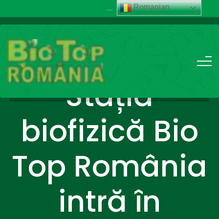
Romanian
......
+40 741.014.014
Stația
biofizică Bio
Top România
intră în