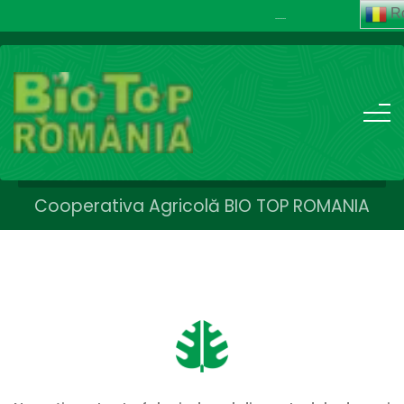
R
......
+40 741.014.014
Contact
Cooperativa Agricolă BIO TOP ROMANIA