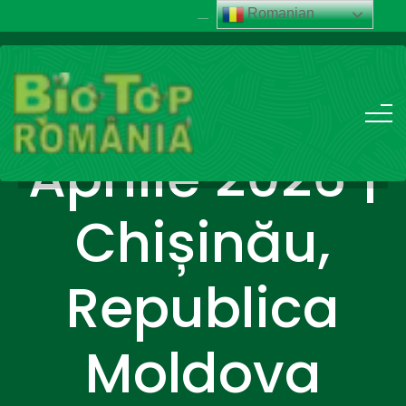
Romanian
......
+40 741.014.014
Aprilie 2026 |
Chișinău,
Republica
Moldova